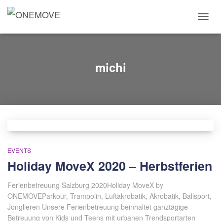
TOGG
NAVIG
michi
EVENTS
Holiday MoveX 2020 – Herbstferien
Ferienbetreuung Salzburg 2020Holiday MoveX by
ONEMOVEParkour, Trampolin, Luftakrobatik, Akrobatik, Ballsport,
Jonglieren Unsere Ferienbetreuung beinhaltet ganztägige
Betreuung von Kids und Teens mit urbanen Trendsportarten