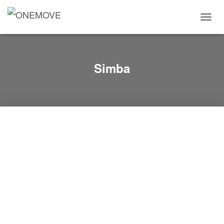
T
O
G
G
L
Simba
E
N
A
V
I
G
A
T
I
O
N