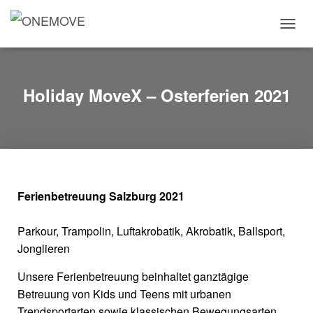
T
O
G
G
L
Holiday MoveX – Osterferien 2021
E
N
A
V
I
G
A
Ferienbetreuung Salzburg 2021
T
I
O
Parkour, Trampolin, Luftakrobatik, Akrobatik, Ballsport,
N
Jonglieren
Unsere Ferienbetreuung beinhaltet ganztägige
Betreuung von Kids und Teens mit urbanen
Trendsportarten sowie klassischen Bewegungsarten,