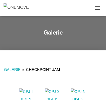
T
O
G
G
L
Galerie
E
N
A
V
I
G
A
T
GALERIE
»
CHECKPOINT JAM
I
O
N
CPJ 1
CPJ 2
CPJ 3