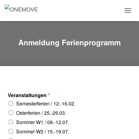
T
O
G
G
L
Anmeldung Ferienprogramm
E
N
A
V
I
G
A
T
I
Veranstaltungen
*
O
Semesterferien / 12.-16.02.
N
Osterferien / 25.-29.03.
Sommer W1 / 08.-12.07.
Sommer W2 / 15.-19.07.